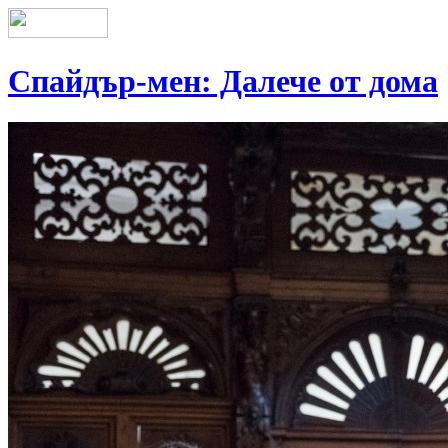
Спайдър-мен: Далече от дома