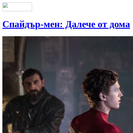
Спайдър-мен: Далече от дома