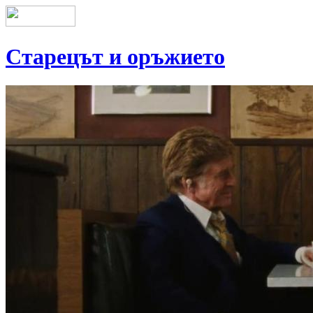
Старецът и оръжието