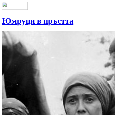
Юмруци в пръстта