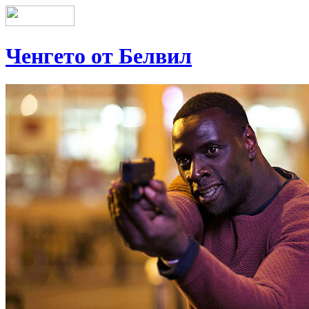
Ченгето от Белвил