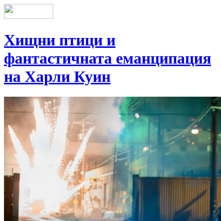
Хищни птици и
фантастичната еманципация
на Харли Куин