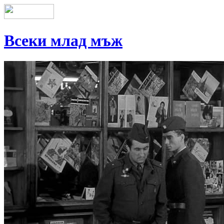
Всеки млад мъж