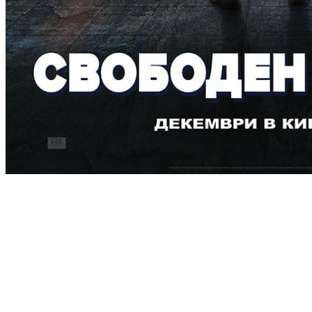
[Migrated image] https://i.dir.bg/kino/fil