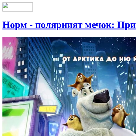
Норм - полярният мечок: При