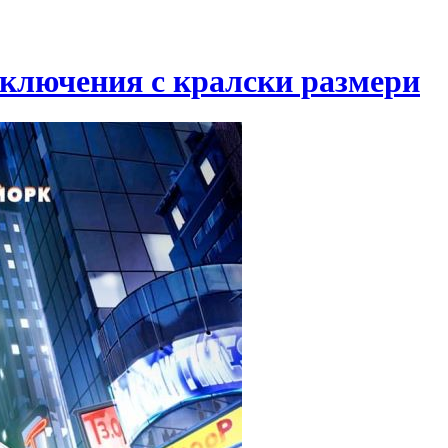
ключения с кралски размери