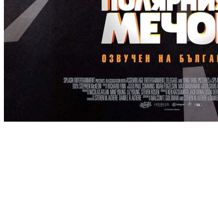
[Migrated image] https://i.dir.bg/kino/fil