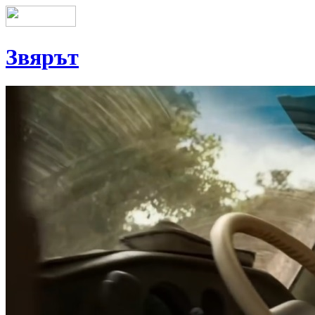
Звярът