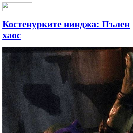
Костенурките нинджа: Пълен
хаос