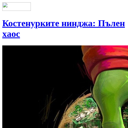
Костенурките нинджа: Пълен
хаос