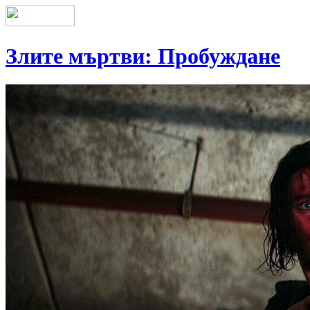
Злите мъртви: Пробуждане