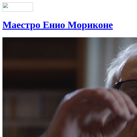
Маестро Енио Мориконе