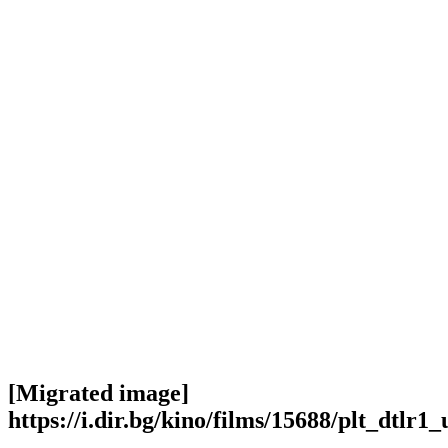
[Migrated image]
https://i.dir.bg/kino/films/15688/plt_dtlr