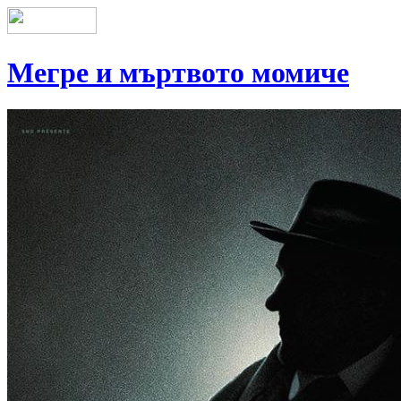
Мегре и мъртвото момиче