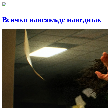
Всичко навсякъде наведнъж