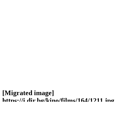
[Migrated image]
https://i.dir.bg/kino/films/164/1211.jpg
Facebook
Twitter
Viber