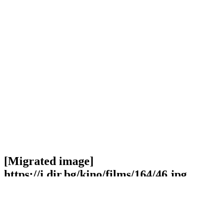
[Migrated image]
https://i.dir.bg/kino/films/164/46.jpg
Facebook
Twitter
Viber