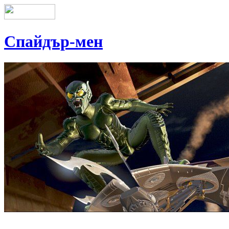
Спайдър-мен