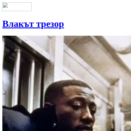
Влакът трезор