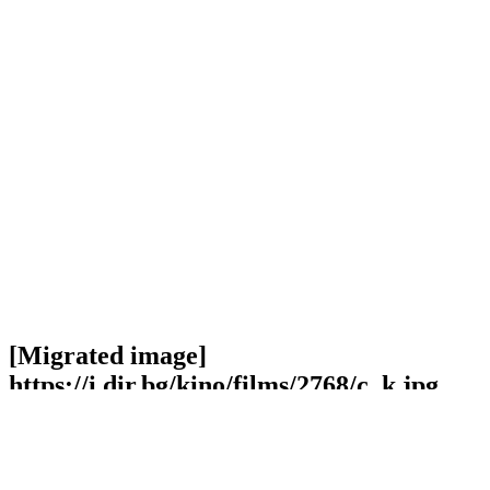
[Migrated image]
https://i.dir.bg/kino/films/2768/c_k.jpg
Facebook
Twitter
Viber