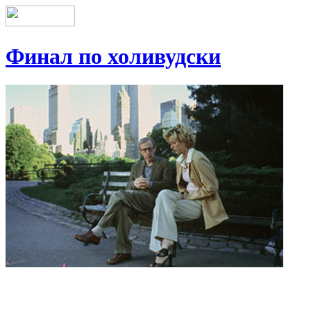
Финал по холивудски