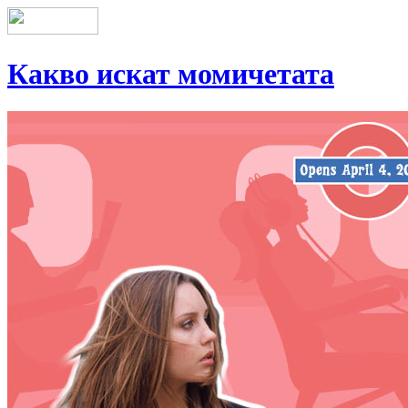
Какво искат момичетата