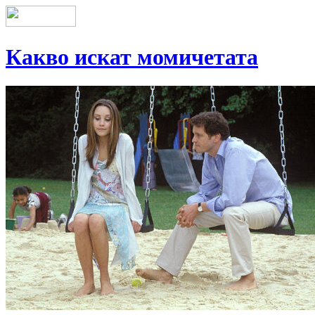
Какво искат момичетата