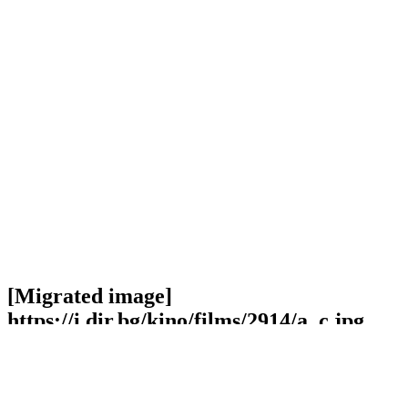
[Migrated image]
https://i.dir.bg/kino/films/2914/a_c.jpg
Facebook
Twitter
Viber