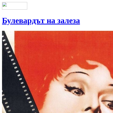
Булевардът на залеза