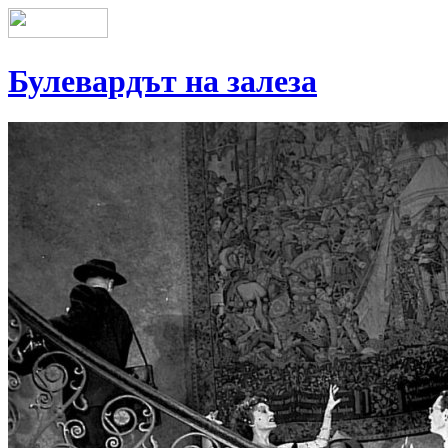
Булевардът на залеза