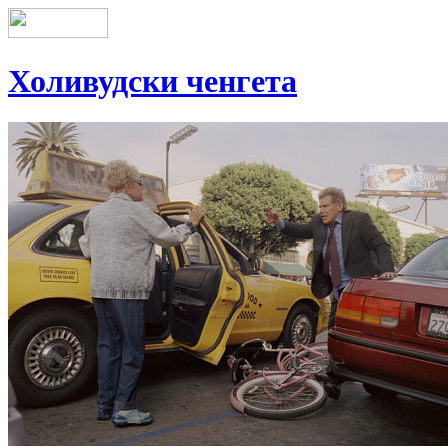
Холивудски ченгета