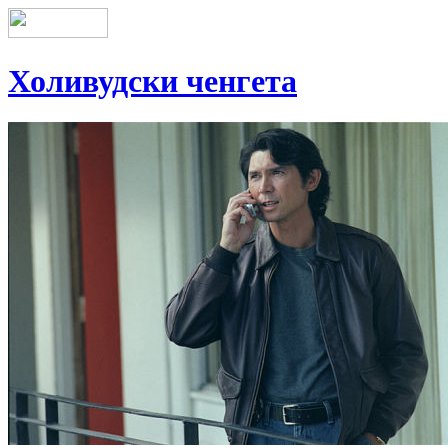
Холивудски ченгета