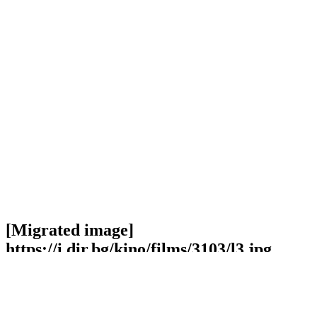
[Migrated image]
https://i.dir.bg/kino/films/3103/l3.jpg
Facebook
Twitter
Viber