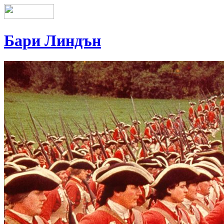
Бари Линдън