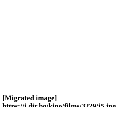
[Migrated image]
https://i.dir.bg/kino/films/3229/j5.jpg
Facebook
Twitter
Viber