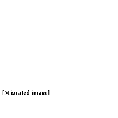
[Migrated image]
https://i.dir.bg/kino/films/3461/ColdMount
07.jpg