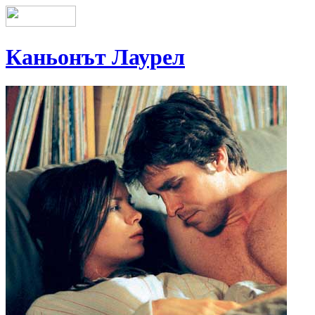
Каньонът Лаурел