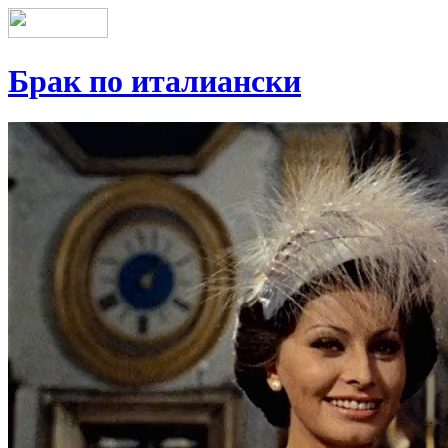
Брак по италиански