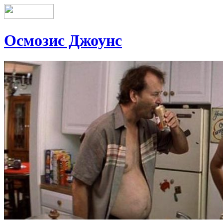
Осмозис Джоунс