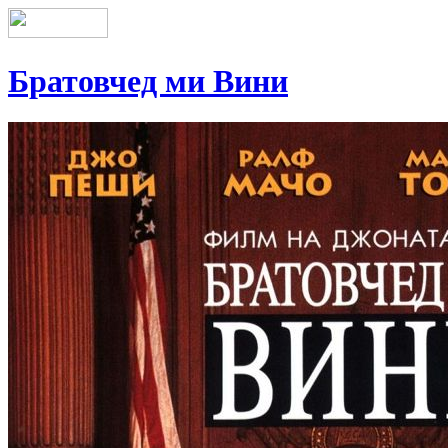
Братовчед ми Вини