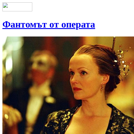
Фантомът от операта