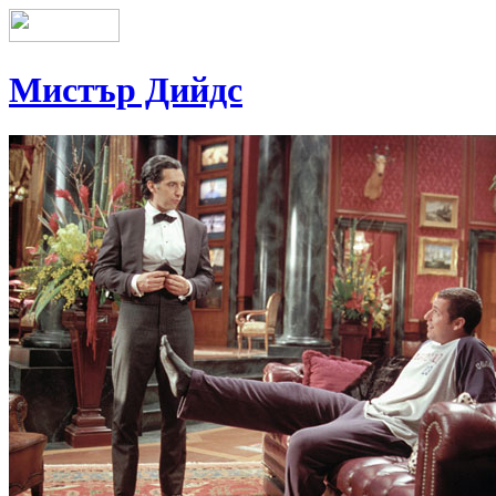
Мистър Дийдс