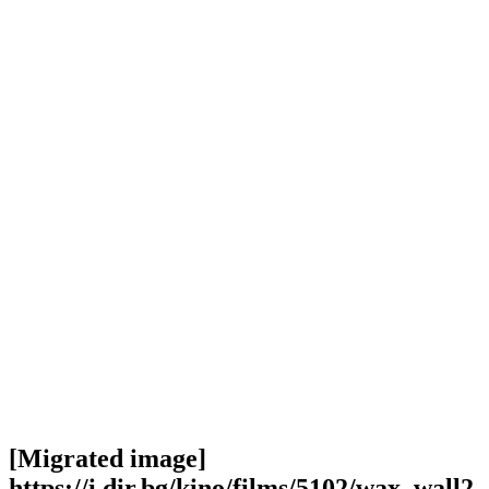
[Migrated image]
https://i.dir.bg/kino/films/5102/wax_wall2_