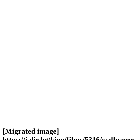
[Migrated image]
https://i.dir.bg/kino/films/5316/wallpaper-