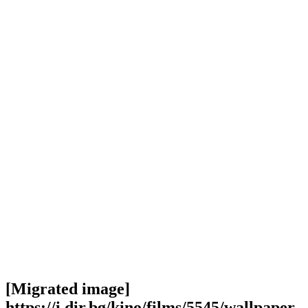
[Migrated image]
https://i.dir.bg/kino/films/5545/wallpaper-