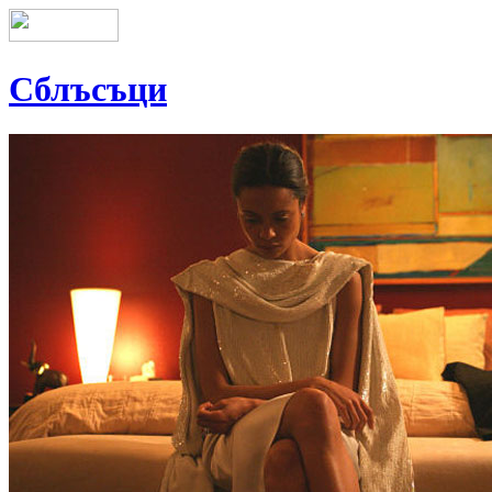
Сблъсъци