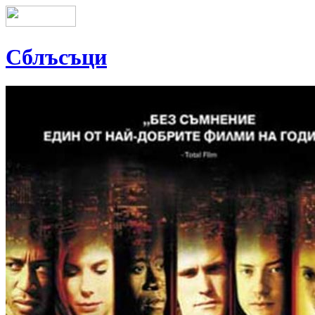
Сблъсъци