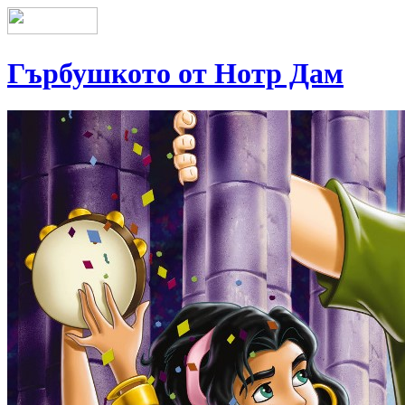
Гърбушкото от Нотр Дам