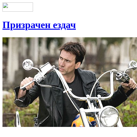
Призрачен ездач