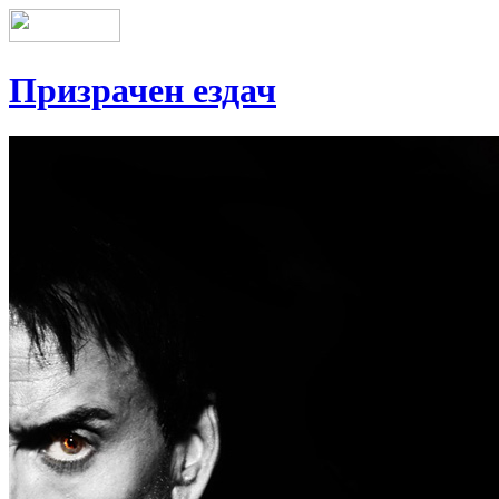
Призрачен ездач