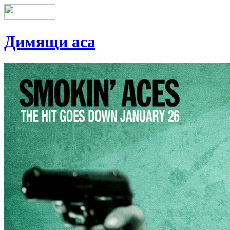
Димящи аса