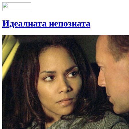
Идеалната непозната