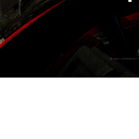
ms/6655/wallpaper-1-128083.jpg