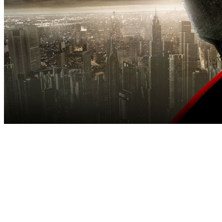
[Migrated image] https://i.dir.bg/kino/fil