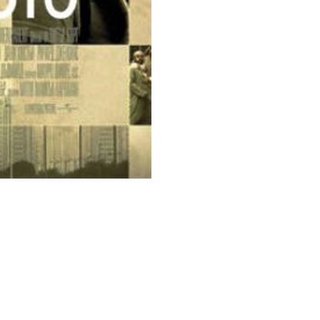
s/6738/110756-poster.jpg