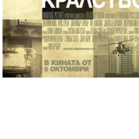
[Migrated image] https://i.dir.bg/kino/film