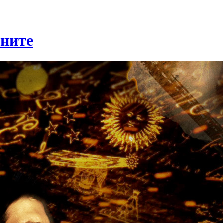
йните