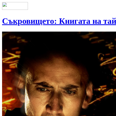
Съкровището: Книгата на та